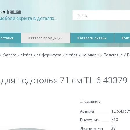
род:
Брянск
ебели скрыта в деталях....
оставка
Каталог продукции
Каталоги онлайн
Конт
/
Каталог
/
Мебельная фурнитура
/
Мебельные опоры
/
Подстолье
/
Б
 для подстолья 71 см TL 6.43379
Сравнить
Артикул
TL 6.4337
710
Высота, мм
38
Диаметр, мм