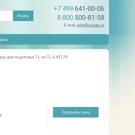
+7 499
641-00-06
Искать
8 800
500-81-58
E-mail:
info@rosaks.ru
акты
аза для подстолья 71 см TL 6.43379
Запросить цену
9